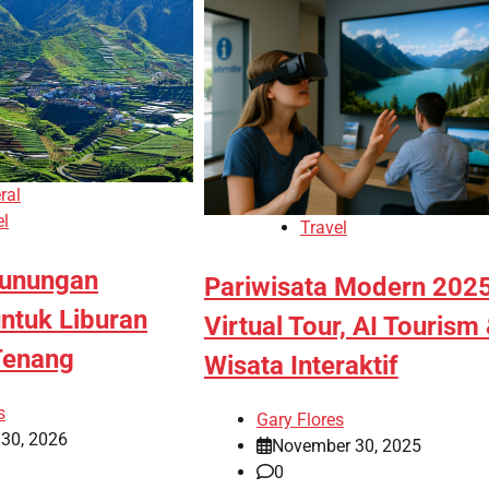
ral
el
Travel
gunungan
Pariwisata Modern 2025
untuk Liburan
Virtual Tour, AI Tourism
Tenang
Wisata Interaktif
s
Gary Flores
 30, 2026
November 30, 2025
0