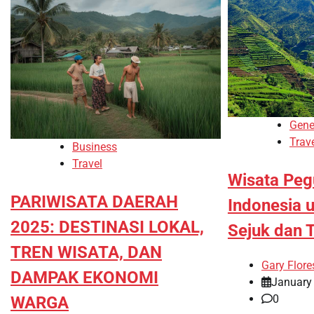
Gene
Trav
Business
Travel
Wisata Pe
PARIWISATA DAERAH
Indonesia 
2025: DESTINASI LOKAL,
Sejuk dan 
TREN WISATA, DAN
Gary Flore
DAMPAK EKONOMI
January
0
WARGA