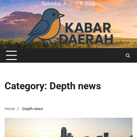
Skip
Saturday, August 8, 2026
to
content
Category:
Depth news
Home
Depth news