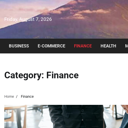
Skip
to
content
Friday, August 7, 2026
BUSINESS
E-COMMERCE
FINANCE
HEALTH
M
Category:
Finance
Home
Finance