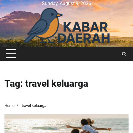
Skip
Sunday, August 9, 2026
to
content
Tag:
travel keluarga
Home
travel keluarga