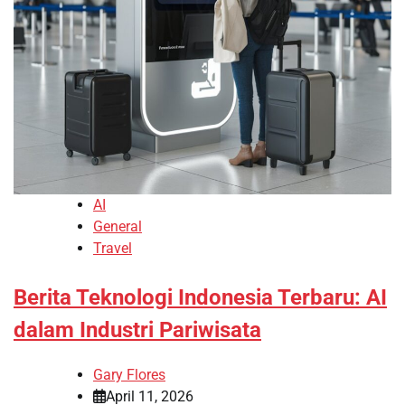
AI
General
Travel
Berita Teknologi Indonesia Terbaru: AI
dalam Industri Pariwisata
Gary Flores
April 11, 2026