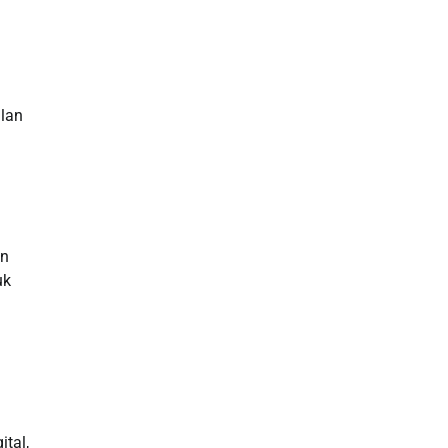
a
alan
an
uk
ital,