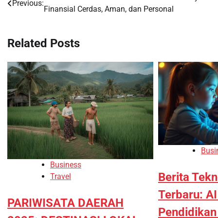
Previous:
Finansial Cerdas, Aman, dan Personal
navigation
Related Posts
Busi
Business
Berita Tekn
Travel
Terbaru: A
PARIWISATA DAERAH
Pendidika