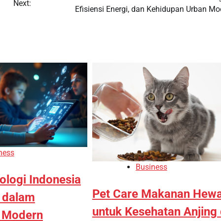
Next:
Efisiensi Energi, dan Kehidupan Urban Mo
ness
Business
ologi Indonesia
Pet Care Makanan Hew
I dalam
untuk Kesehatan Anjing
n Modern