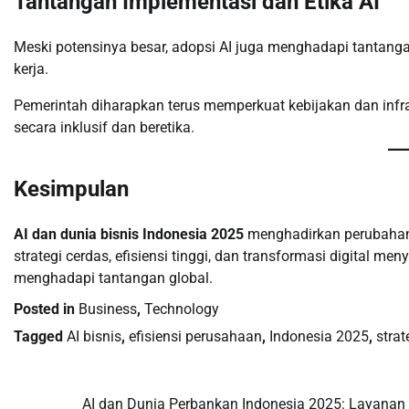
Tantangan Implementasi dan Etika AI
Meski potensinya besar, adopsi AI juga menghadapi tantangan
kerja.
Pemerintah diharapkan terus memperkuat kebijakan dan infrast
secara inklusif dan beretika.
Kesimpulan
AI dan dunia bisnis Indonesia 2025
menghadirkan perubahan 
strategi cerdas, efisiensi tinggi, dan transformasi digital me
menghadapi tantangan global.
Posted in
Business
,
Technology
Tagged
AI bisnis
,
efisiensi perusahaan
,
Indonesia 2025
,
strat
AI dan Dunia Perbankan Indonesia 2025: Layanan
Post