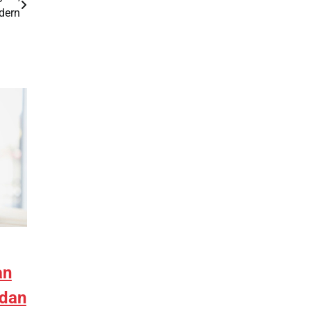
dern
an
 dan