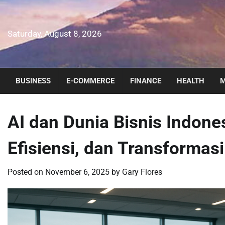
Skip
to
content
Saturday, August 8, 2026
BUSINESS
E-COMMERCE
FINANCE
HEALTH
M
AI dan Dunia Bisnis Indone
Efisiensi, dan Transformasi 
Posted on
November 6, 2025
by
Gary Flores