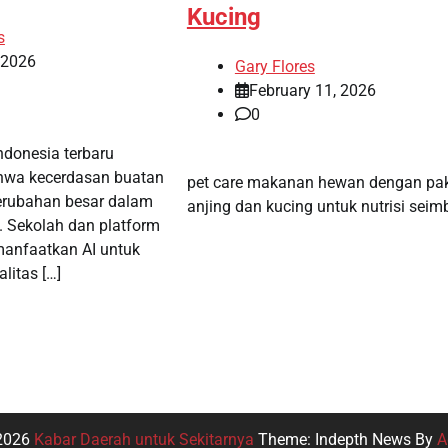
Kucing
s
, 2026
Gary Flores
February 11, 2026
0
Indonesia terbaru
wa kecerdasan buatan
pet care makanan hewan dengan pa
rubahan besar dalam
anjing dan kucing untuk nutrisi sei
. Sekolah dan platform
manfaatkan AI untuk
litas […]
 2026
Kabar Daerah untuk Sekitarnya
Theme: Indepth News By
A