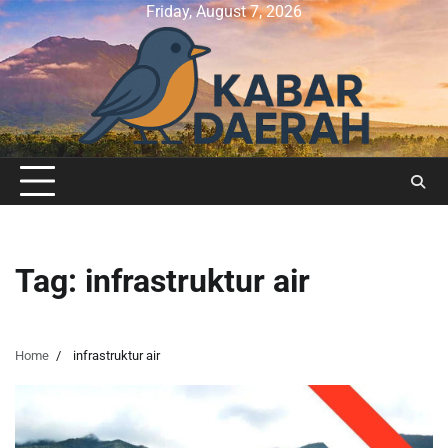
Skip
Friday, August 7, 2026
to
content
Tag:
infrastruktur air
Home
infrastruktur air