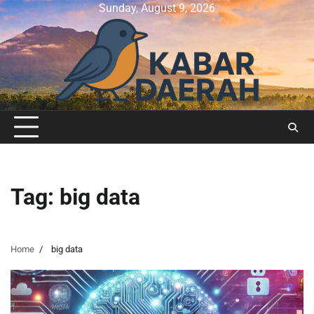
Skip
Sunday, August 9, 2026
to
content
Tag:
big data
Home
big data