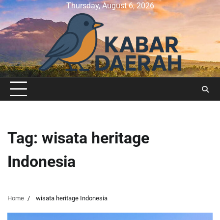
Skip
Thursday, August 6, 2026
to
content
Tag:
wisata heritage
Indonesia
Home
wisata heritage Indonesia