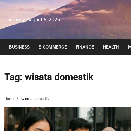
Skip
to
content
Thursday, August 6, 2026
BUSINESS
E-COMMERCE
FINANCE
HEALTH
M
Tag:
wisata domestik
Home
wisata domestik