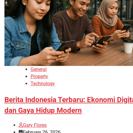
General
Property
Technology
Berita Indonesia Terbaru: Ekonomi Digit
dan Gaya Hidup Modern
Gary Flores
February 26, 2026