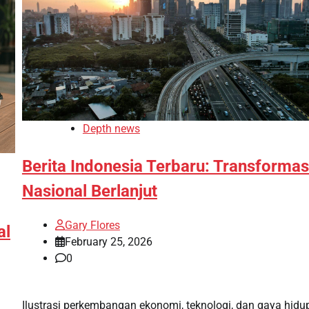
Depth news
Berita Indonesia Terbaru: Transformas
Nasional Berlanjut
Gary Flores
al
February 25, 2026
0
Ilustrasi perkembangan ekonomi, teknologi, dan gaya hidu