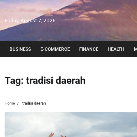
Skip
to
content
Friday, August 7, 2026
BUSINESS
E-COMMERCE
FINANCE
HEALTH
M
Tag:
tradisi daerah
Home
tradisi daerah