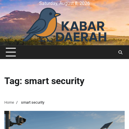
Skip
Saturday, August 8, 2026
to
content
Tag:
smart security
Home
smart security