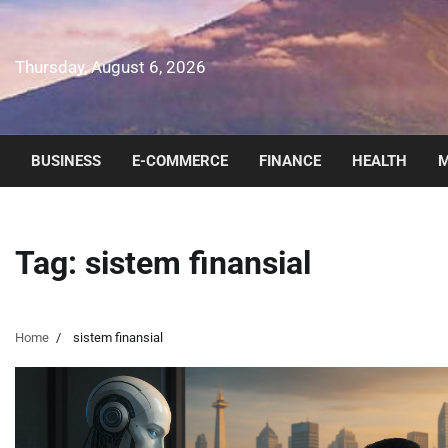
Skip
to
content
Thursday, August 6, 2026
BUSINESS
E-COMMERCE
FINANCE
HEALTH
M
Tag:
sistem finansial
Home
sistem finansial