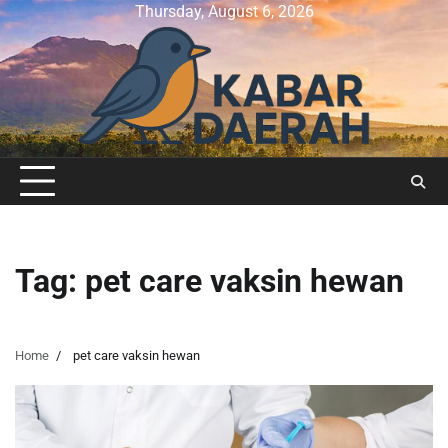
Skip
Thursday, August 6, 2026
to
content
Tag:
pet care vaksin hewan
Home
pet care vaksin hewan