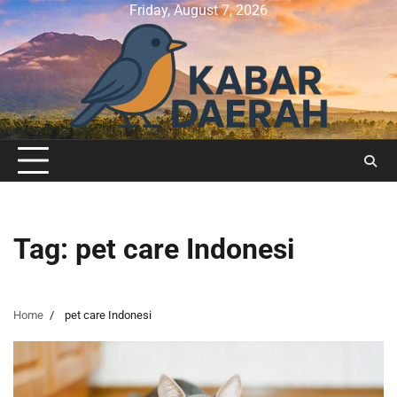
Skip
Friday, August 7, 2026
to
content
Tag:
pet care Indonesi
Home
pet care Indonesi