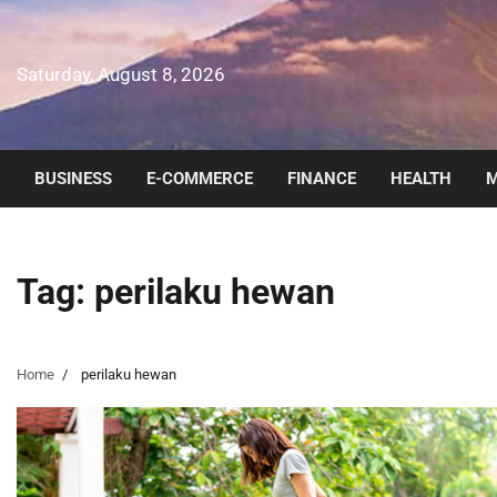
Skip
to
content
Saturday, August 8, 2026
BUSINESS
E-COMMERCE
FINANCE
HEALTH
M
Tag:
perilaku hewan
Home
perilaku hewan