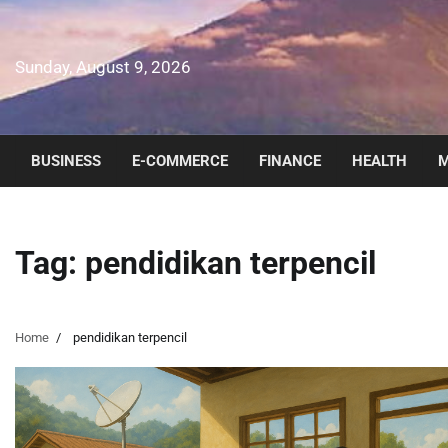
Skip
to
content
Sunday, August 9, 2026
BUSINESS
E-COMMERCE
FINANCE
HEALTH
M
Tag:
pendidikan terpencil
Home
pendidikan terpencil