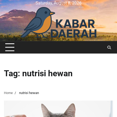
Skip
Saturday, August 8, 2026
to
content
Tag:
nutrisi hewan
Home
nutrisi hewan