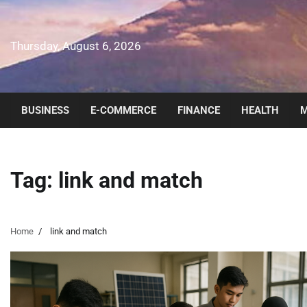
Skip
to
content
Thursday, August 6, 2026
BUSINESS
E-COMMERCE
FINANCE
HEALTH
M
Tag:
link and match
Home
link and match