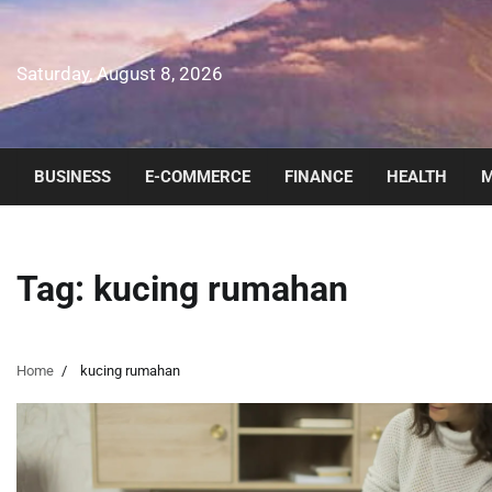
Skip
to
content
Saturday, August 8, 2026
BUSINESS
E-COMMERCE
FINANCE
HEALTH
M
Tag:
kucing rumahan
Home
kucing rumahan