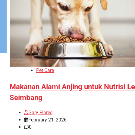
Pet Care
Makanan Alami Anjing untuk Nutrisi Le
Seimbang
Gary Flores
February 21, 2026
0