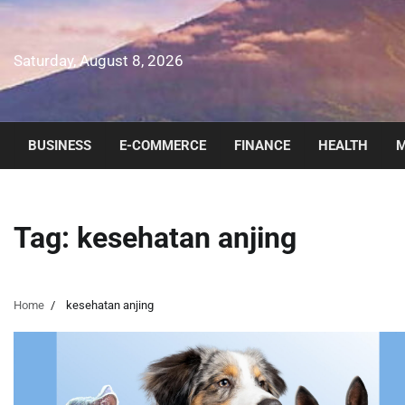
Skip
to
content
Saturday, August 8, 2026
BUSINESS
E-COMMERCE
FINANCE
HEALTH
M
Tag:
kesehatan anjing
Home
kesehatan anjing