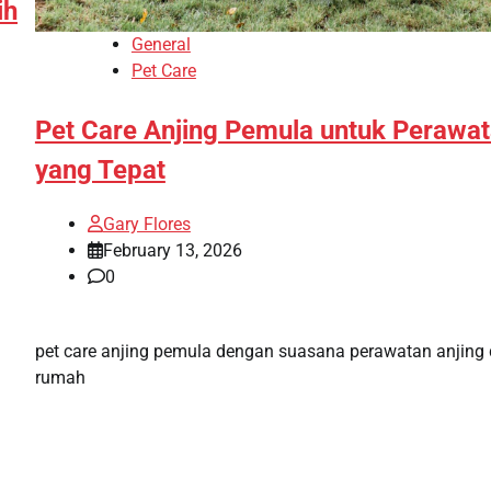
ih
General
Pet Care
Pet Care Anjing Pemula untuk Perawa
yang Tepat
Gary Flores
February 13, 2026
0
pet care anjing pemula dengan suasana perawatan anjing 
rumah