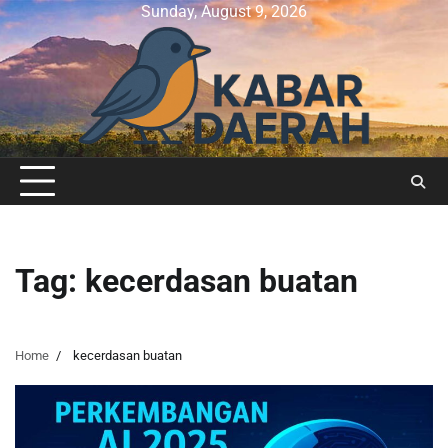
Skip
Sunday, August 9, 2026
to
content
Tag:
kecerdasan buatan
Home
kecerdasan buatan