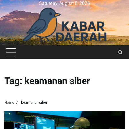
Skip
Saturday, August 8, 2026
to
content
Tag:
keamanan siber
Home
keamanan siber