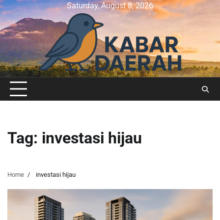
Skip
Saturday, August 8, 2026
to
content
Tag:
investasi hijau
Home
investasi hijau