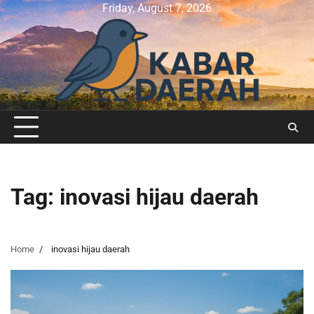
Skip
Friday, August 7, 2026
to
content
Tag:
inovasi hijau daerah
Home
inovasi hijau daerah