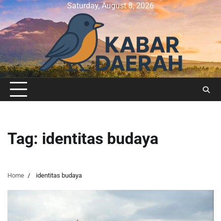
Skip
Saturday, August 8, 2026
to
content
Tag:
identitas budaya
Home
identitas budaya