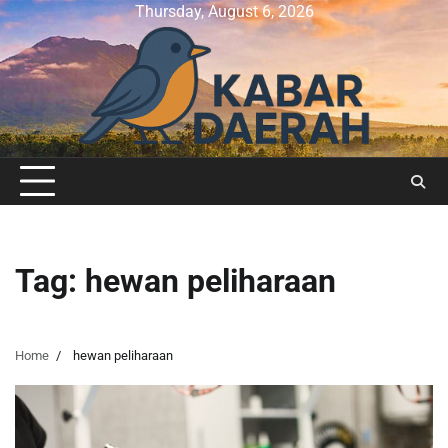
Skip
Thursday, August 6, 2026
to
content
Tag:
hewan peliharaan
Home
hewan peliharaan