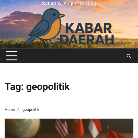
Skip
Saturday, August 8, 2026
to
content
Tag:
geopolitik
Home
geopolitik