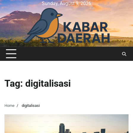
Skip
Sunday, August 9, 2026
to
content
Tag:
digitalisasi
Home
digitalisasi