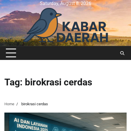
Skip
Saturday, August 8, 2026
to
content
Tag:
birokrasi cerdas
Home
birokrasi cerdas