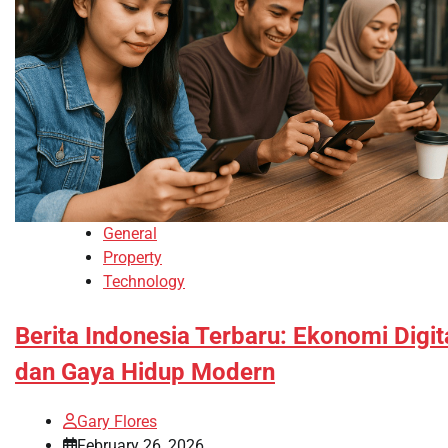
General
Property
Technology
Berita Indonesia Terbaru: Ekonomi Digit
dan Gaya Hidup Modern
Gary Flores
February 26, 2026