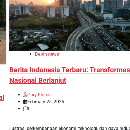
Depth news
Berita Indonesia Terbaru: Transformas
Nasional Berlanjut
Gary Flores
al
February 25, 2026
0
Ilustrasi perkembangan ekonomi, teknologi, dan gaya hidu