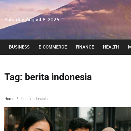
Skip
to
content
Saturday, August 8, 2026
BUSINESS
E-COMMERCE
FINANCE
HEALTH
M
Tag:
berita indonesia
Home
berita indonesia